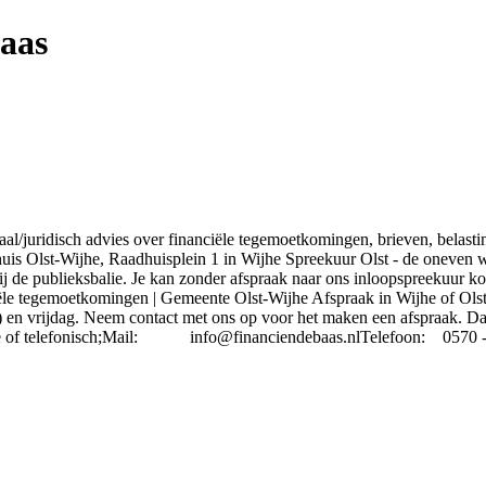
aas
ciaal/juridisch advies over financiële tegemoetkomingen, brieven, belas
is Olst-Wijhe, Raadhuisplein 1 in Wijhe Spreekuur Olst - de oneven 
ij de publieksbalie. Je kan zonder afspraak naar ons inloopspreekuur k
 tegemoetkomingen | Gemeente Olst-Wijhe Afspraak in Wijhe of Olst;E
n vrijdag. Neem contact met ons op voor het maken een afspraak. Dat
ite of telefonisch;Mail: info@financiendebaas.nlTelefoon: 0570 - 5